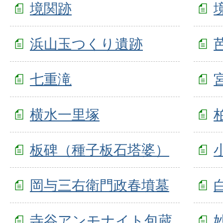
境関跡
浜山玉つくり遺跡
七重滝
横水一里塚
板碑（種子板石塔婆）
岡与三右衛門政春墳墓
寺谷アンモナイト包蔵