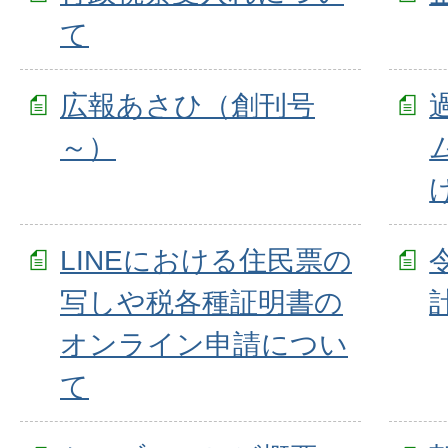
て
広報あさひ（創刊号
～）
LINEにおける住民票の
写しや税各種証明書の
オンライン申請につい
て