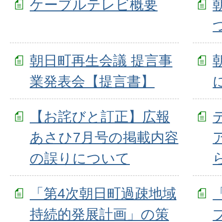
ケーブルテレビ概要
朝日町再生会議 提言事
業発表会【提言書】
【お詫びと訂正】広報
あさひ7月号の掲載内容
の誤りについて
「第4次朝日町過疎地域
持続的発展計画」の策