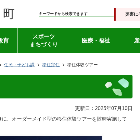
災害に
キーワードから検索できます
スポーツ
教育
医療・福祉
産
まちづくり
住民・子ども課
移住定住
移住体験ツアー
更新日：2025年07月10日
けに、オーダーメイド型の移住体験ツアーを随時実施して