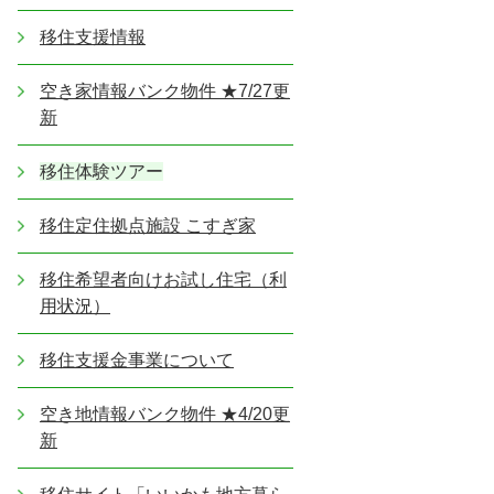
移住支援情報
空き家情報バンク物件 ★7/27更
新
移住体験ツアー
移住定住拠点施設 こすぎ家
移住希望者向けお試し住宅（利
用状況）
移住支援金事業について
空き地情報バンク物件 ★4/20更
新