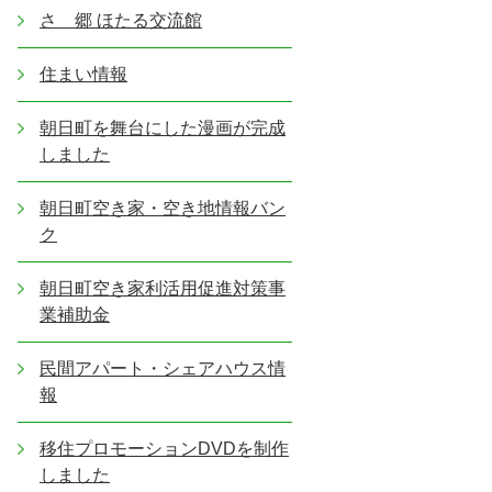
さゝ郷 ほたる交流館
住まい情報
朝日町を舞台にした漫画が完成
しました
朝日町空き家・空き地情報バン
ク
朝日町空き家利活用促進対策事
業補助金
民間アパート・シェアハウス情
報
移住プロモーションDVDを制作
しました