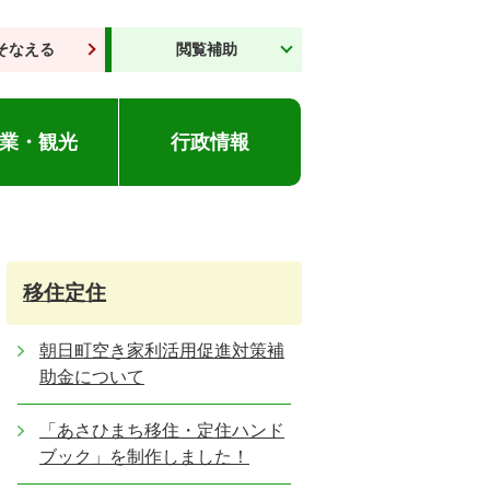
そなえる
閲覧補助
業・観光
行政情報
移住定住
朝日町空き家利活用促進対策補
助金について
「あさひまち移住・定住ハンド
ブック」を制作しました！