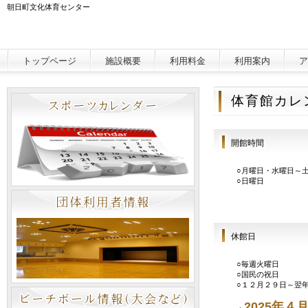
朝日町文化体育センター
トップページ
施設概要
利用料金
利用案内
ア
体育館カレ
開館時間
○月曜日・水曜日～土曜
○日曜日 午前９
休館日
○毎週火曜日
○国民の祝日
○１２月２９日～翌
2025年４