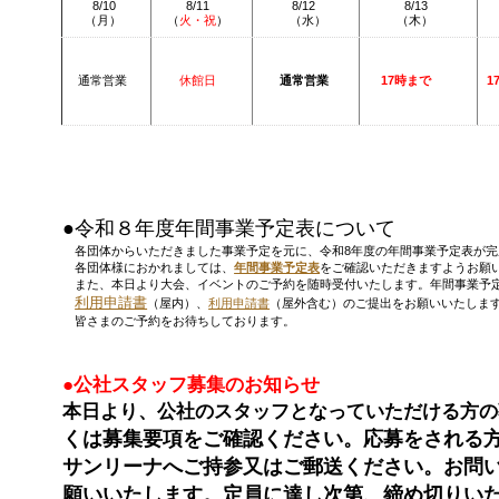
8/10
8/11
8/12
8/13
（
月
）
（
火・祝
）
（水）
（
木
）
通常営業
休館日
通常営業
17時まで
1
（2026.7
●令和８年度年間事業予定表について
各団体からいただきました事業予定を元に、令和8年度の年間事業予定表が完
各団体様におかれましては、
年間事業予定表
をご確認いただきますようお願
また、本日より大会、イベントのご予約を随時受付いたします。年間事業予
利用申請書
（屋内）、
利用申請書
（屋外含む）のご提出をお願いいたしま
皆さまのご予約をお待ちしております。
（2026.
●公社スタッフ募集のお知らせ
本日より、公社のスタッフとなっていただける方の
くは募集要項をご確認ください。応募をされる
サンリーナへご持参又はご郵送ください。お問
願いいたします。定員に達し次第、締め切りい