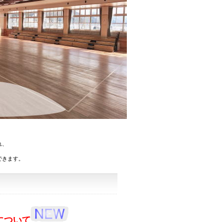
れ、
できます。
について