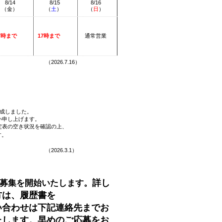
8/14
8/15
8/16
（
金
）
（
土
）
（
日
）
7時まで
17時まで
通常営業
.16）
成しました。
い申し上げます。
定表の空き状況を確認の上、
す。
3.1）
詳し
募集を開始いたします。
方は、履歴書を
い合わせは下記連絡先までお
たします。早めのご応募をお