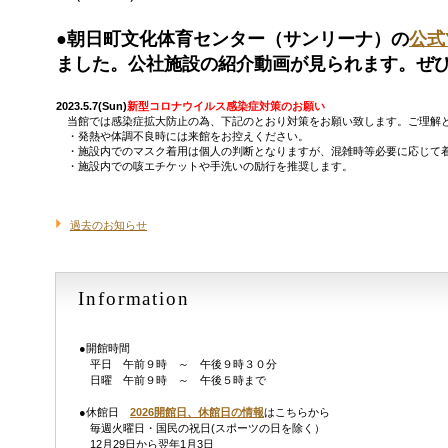
●朝日町文化体育センター（サンリーナ）の
公式
ました。公社施設の紹介動画が見られます。ぜ
2023.5.7(Sun)
新型コロナウイルス感染症対策のお願い
当館では感染症拡大防止の為、下記のとおり対策をお願い致します。ご理解
・発熱や体調不良時には来館をお控えください。
・施設内でのマスク着用は個人の判断となりますが、混雑時等必要に応じて
・施設内での咳エチケットや手洗いの励行を推奨します。
過去のお知らせ
Information
●開館時間
平日 午前９時 ～ 午後９時３０分
日曜 午前９時 ～ 午後５時まで
●休館日
2026開館日、休館日の情報
はこちらから
毎週火曜日・国民の祝日(スポーツの日を除く）
12月29日から翌年1月3日