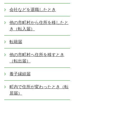
会社などを退職したとき
他の市町村から住所を移したと
き（転入届）
転籍届
他の市町村へ住所を移すとき
（転出届）
養子縁組届
町内で住所が変わったとき（転
居届）