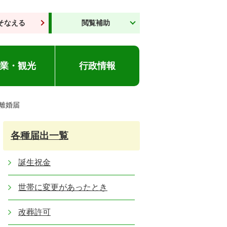
そなえる
閲覧補助
業・観光
行政情報
離婚届
各種届出一覧
誕生祝金
世帯に変更があったとき
改葬許可