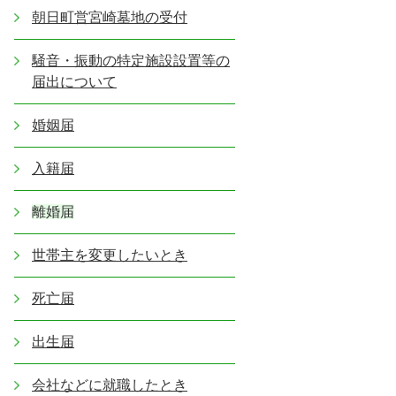
朝日町営宮崎墓地の受付
騒音・振動の特定施設設置等の
届出について
婚姻届
入籍届
離婚届
世帯主を変更したいとき
死亡届
出生届
会社などに就職したとき