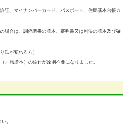
免許証、マイナンバーカード、パスポート、住民基本台帳カ
婚の場合は、調停調書の謄本、審判書又は判決の謄本及び確
）
より氏が変わる方）
書（戸籍謄本）の添付が原則不要になりました。
さい。