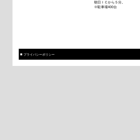
朝日ＩＣから５分。
※駐車場400台
プライバシーポリシー