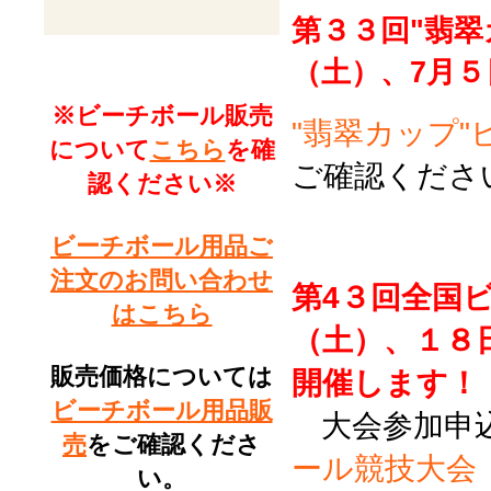
第３３回"翡翠
（土）、7月
※ビーチボール販売
"翡翠カップ
について
こちら
を確
ご確認くださ
認ください※
ビーチボール用品ご
注文のお問い合わせ
第4３回全国
はこちら
（土）、１８
販売価格については
開催します！
ビーチボール用品販
大会参加申
売
をご確認くださ
ール競技大会
い。