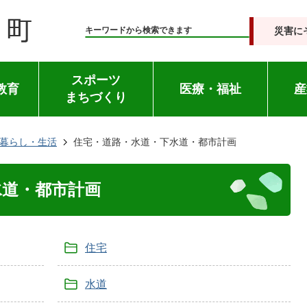
災害に
キーワードから検索できます
スポーツ
教育
医療・福祉
産
まちづくり
暮らし・生活
住宅・道路・水道・下水道・都市計画
水道・都市計画
住宅
水道