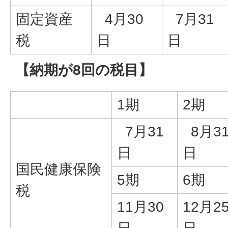
固定資産
4月30
7月31
税
日
日
【納期が8回の税目】
1期
2期
7月31
8月3
日
日
国民健康保険
5期
6期
税
11月30
12月2