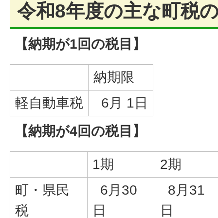
令和8年度の主な町税
【納期が1回の税目】
納期限
軽自動車税
6月 1日
【納期が4回の税目】
1期
2期
町・県民
6月30
8月31
税
日
日