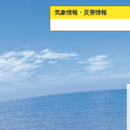
2
枚
気象情報・災害情報
目
の
ス
ラ
イ
ド