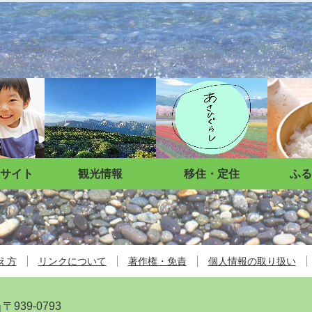
サイト
観光情報
移住・定住
ふる
え方
リンクについて
著作権・免責
個人情報の取り扱い
〒939-0793