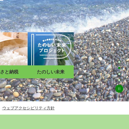
1枚
2枚
さと納税
たのしい未来
3枚
4枚
ス
ウェブアクセシビリティ方針